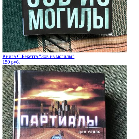
Книга С.Бекетта "Зов из могилы"
150
руб.