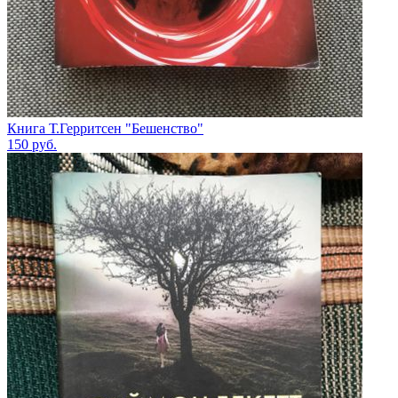
Книга Т.Герритсен "Бешенство"
150
руб.