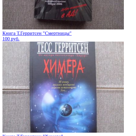
Книга Т.Герритсен "Смертницы"
100
руб.