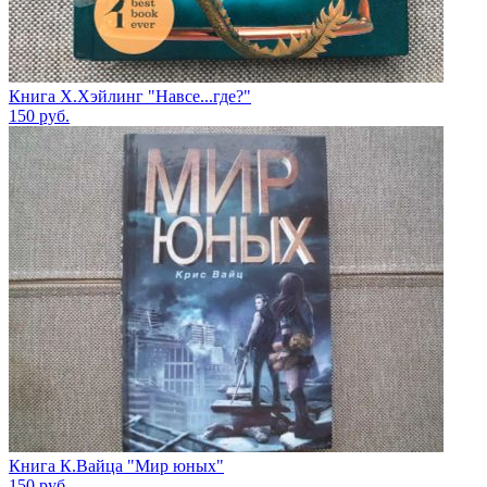
Книга Х.Хэйлинг "Навсе...где?"
150
руб.
Книга К.Вайца "Мир юных"
150
руб.