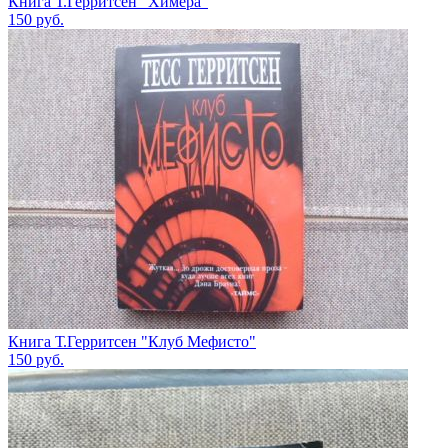
Книга Т.Герритсен "Химера"
150
руб.
Книга Т.Герритсен "Клуб Мефисто"
150
руб.