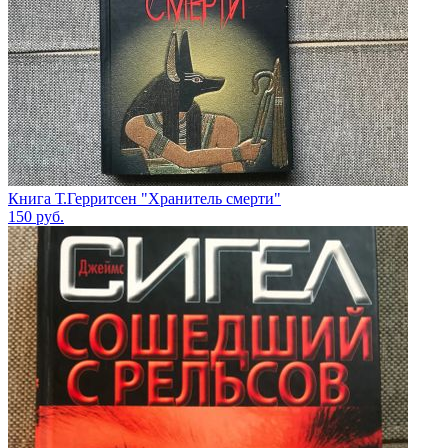
Книга Т.Герритсен "Хранитель смерти"
150
руб.