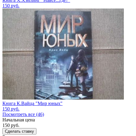
Книга Х.Хэйлинг "Навсе...где?"
150
руб.
Книга К.Вайца "Мир юных"
150
руб.
Посмотреть все (46)
Начальная цена
150
руб.
Сделать ставку