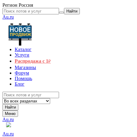
Регион
Россия
Найти
Au.ru
Каталог
Услуги
Распродажа с 1
₽
Магазины
Форум
Помощь
Блог
Найти
Меню
Au.ru
Au.ru