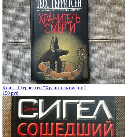
Книга Т.Герритсен "Хранитель смерти"
150
руб.