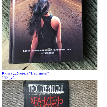
Книга Д.Уэллса "Партиалы"
150
руб.