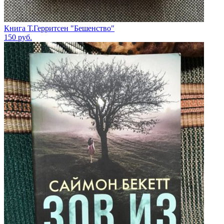
Книга Т.Герритсен "Бешенство"
150
руб.