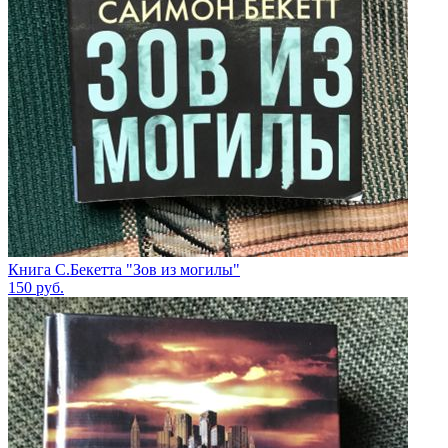
Книга С.Бекетта "Зов из могилы"
150
руб.