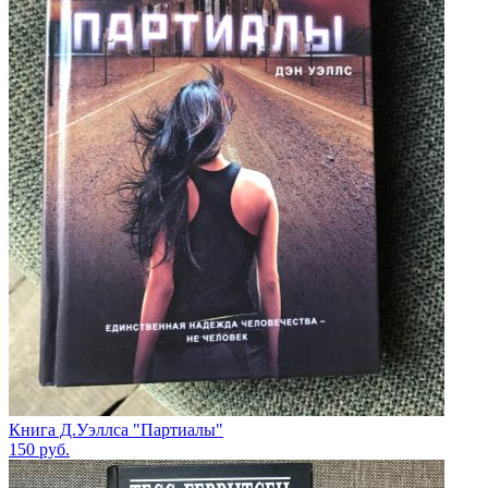
Книга Д.Уэллса "Партиалы"
150
руб.