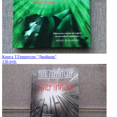
Книга Т.Герритсен "Двойник"
150
руб.