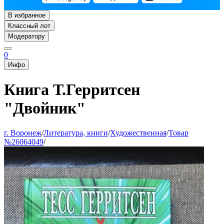
В избранное
Классный лот
Модератору
0
Инфо
Книга Т.Герритсен
"Двойник"
г. Воронеж
/
Литература, книги
/
Художественная
/
Товар
№26064049
/