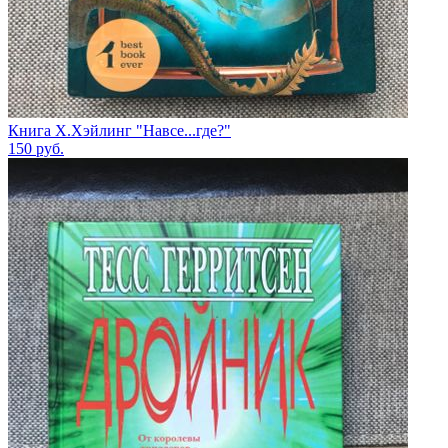
Книга Х.Хэйлинг "Навсе...где?"
150
руб.