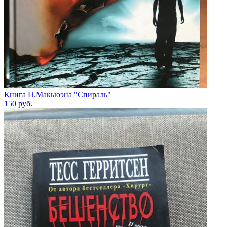
Книга П.Макьюэна "Спираль"
150
руб.