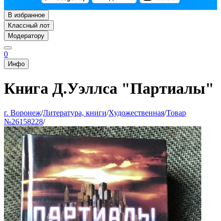
В избранное
Классный лот
Модератору
0
Инфо
Книга Д.Уэллса "Партиалы"
г. Воронеж
/
Литература, книги
/
Художественная
/
Товар
№26158228
/