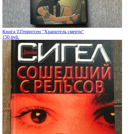
Книга Т.Герритсен "Хранитель смерти"
150
руб.