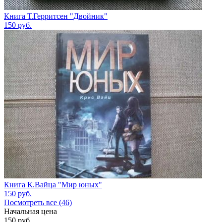
Книга Т.Герритсен "Двойник"
150
руб.
Книга К.Вайца "Мир юных"
150
руб.
Посмотреть все (46)
Начальная цена
150
руб.