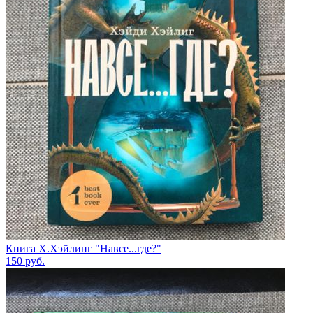
Книга Х.Хэйлинг "Навсе...где?"
150
руб.