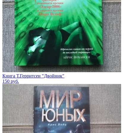
Книга Т.Герритсен "Двойник"
150
руб.