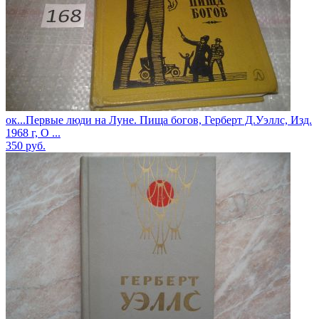
ок...Первые люди на Луне. Пища богов, Герберт Д.Уэллс, Изд.
1968 г, О ...
350
руб.