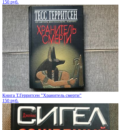
150
руб.
Книга Т.Герритсен "Хранитель смерти"
150
руб.