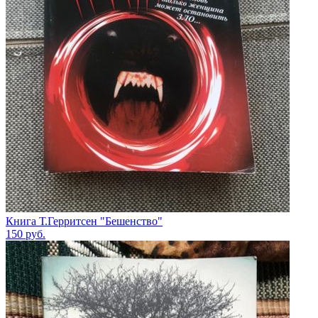
Книга Т.Герритсен "Бешенство"
150
руб.