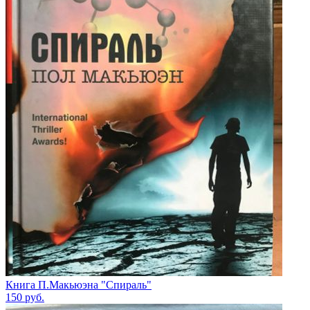
Книга П.Макьюэна "Спираль"
150
руб.