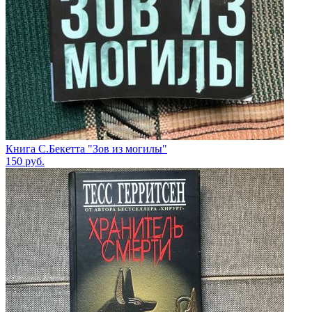
Книга С.Бекетта "Зов из могилы"
150
руб.