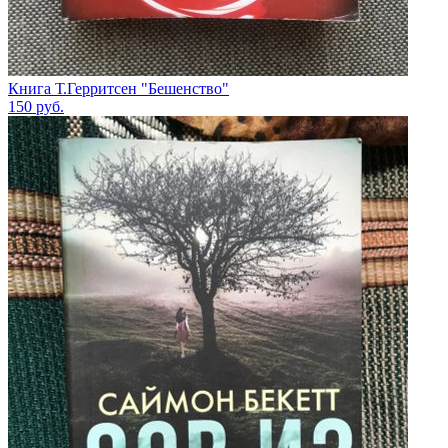
Книга Т.Герритсен "Бешенство"
150
руб.