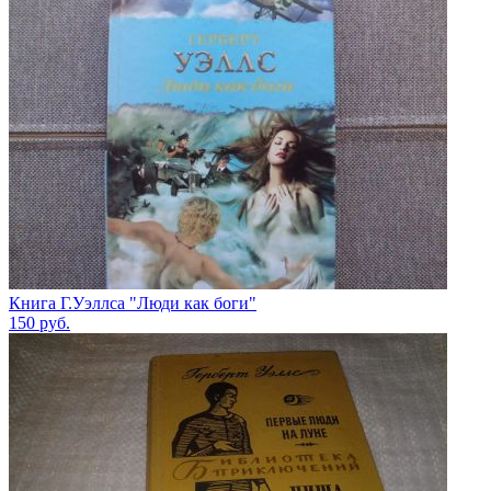
Книга Г.Уэллса "Люди как боги"
150
руб.