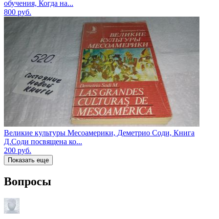
обучения, Когда на...
800
руб.
Великие культуры Месоамерики, Деметрио Соди, Книга
Д.Соди посвящена ко...
200
руб.
Показать еще
Вопросы