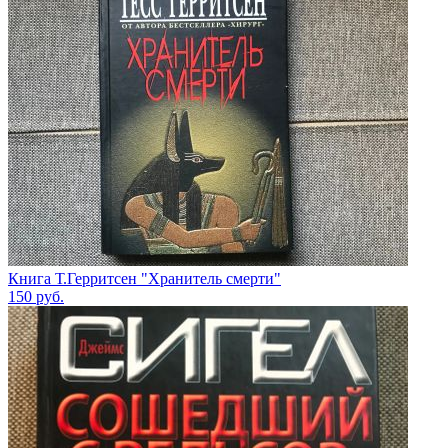
Книга Т.Герритсен "Хранитель смерти"
150
руб.