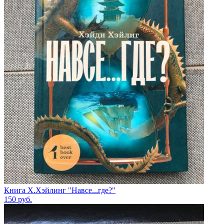
Книга Х.Хэйлинг "Навсе...где?"
150
руб.