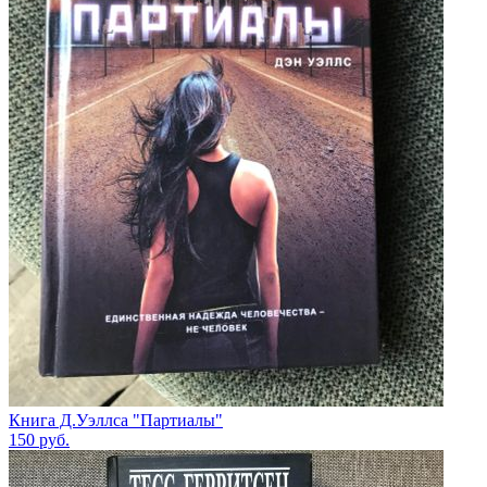
Книга Д.Уэллса "Партиалы"
150
руб.