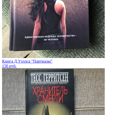
Книга Д.Уэллса "Партиалы"
150
руб.