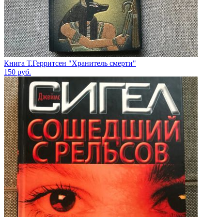
Книга Т.Герритсен "Хранитель смерти"
150
руб.