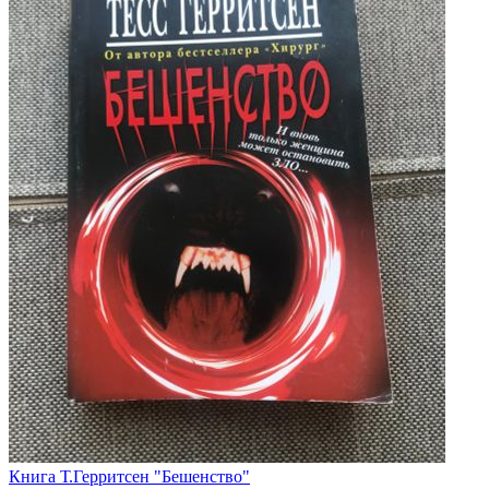
Книга Т.Герритсен "Бешенство"