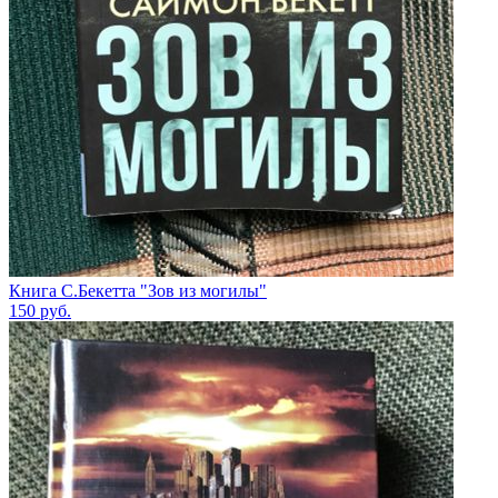
Книга С.Бекетта "Зов из могилы"
150
руб.