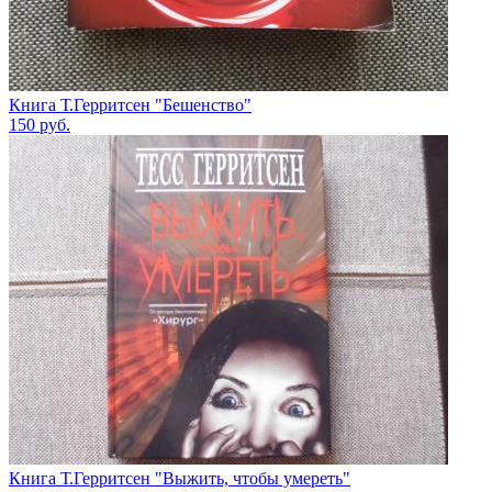
Книга Т.Герритсен "Бешенство"
150
руб.
Книга Т.Герритсен "Выжить, чтобы умереть"