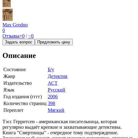
Max Grodno
0
Отзывы
+0
/
−0
Задать вопрос
Предложить цену
Описание
Состояние
Б/у
Жанр
Детектив
Издательство
АСТ
Язык
Русский
Год издания (гггг)
2006
Количество страниц
398
Переплет
Мягкий
Тэсс Герритсен - американская писательница, которая
регулярно выдаёт крепкие и захватывающие детективы.
Книга "Смертницы" - очередное тому подтверждение.