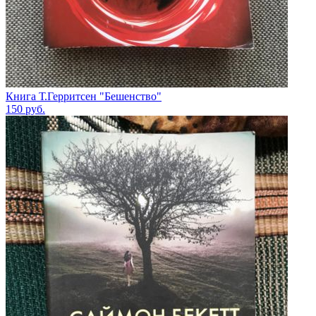
Книга Т.Герритсен "Бешенство"
150
руб.