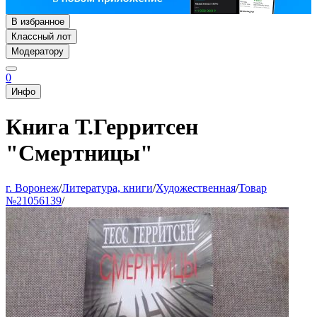
В избранное
Классный лот
Модератору
0
Инфо
Книга Т.Герритсен
"Смертницы"
г. Воронеж
/
Литература, книги
/
Художественная
/
Товар
№21056139
/