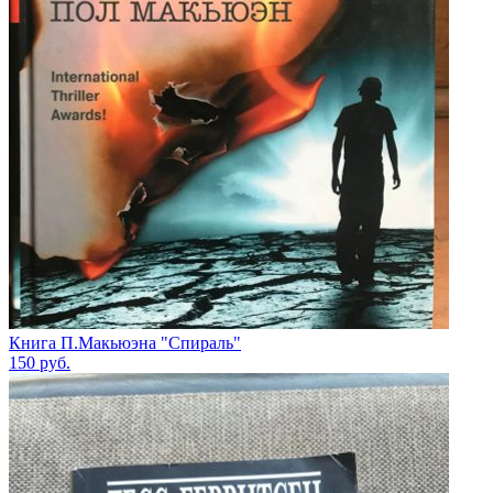
Книга П.Макьюэна "Спираль"
150
руб.