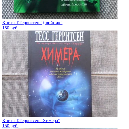
Книга Т.Герритсен "Двойник"
150
руб.
Книга Т.Герритсен "Химера"
150
руб.