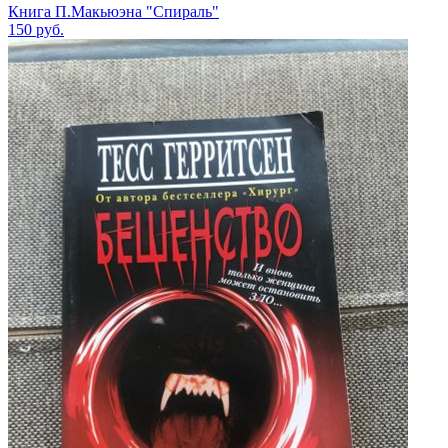
Книга П.Макьюэна "Спираль"
150
руб.