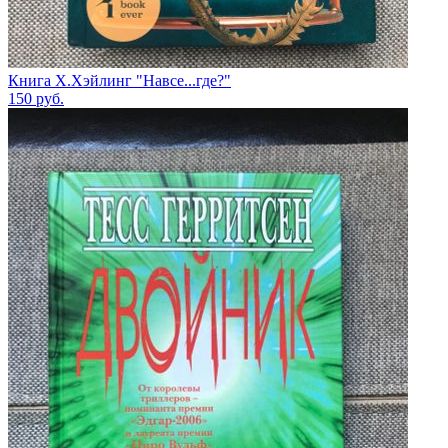
Книга Х.Хэйлинг "Навсе...где?"
150
руб.