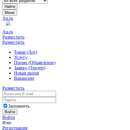
Найти
Меню
Au.ru
Au.ru
Разместить
Разместить
Товар (Лот)
Услугу
Промо (Объявление)
Заявку (Тендер)
Новая акция
Вакансию
Разместить
Запомнить
Войти
Войти
Или:
Регистрация