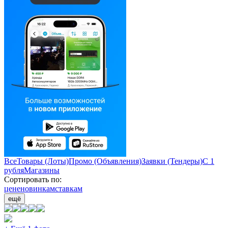
Все
Товары (Лоты)
Промо (Объявления)
Заявки (Тендеры)
С 1
рубля
Магазины
Сортировать по:
цене
новинкам
ставкам
ещё