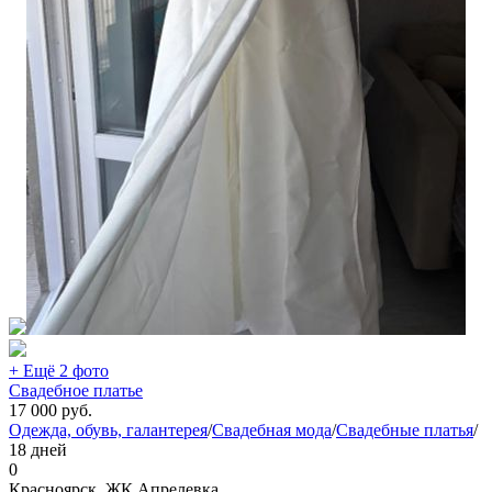
+ Ещё 2 фото
Свадебное платье
17 000
руб.
Одежда, обувь, галантерея
/
Свадебная мода
/
Свадебные платья
/
18 дней
0
Красноярск, ЖК Апрелевка