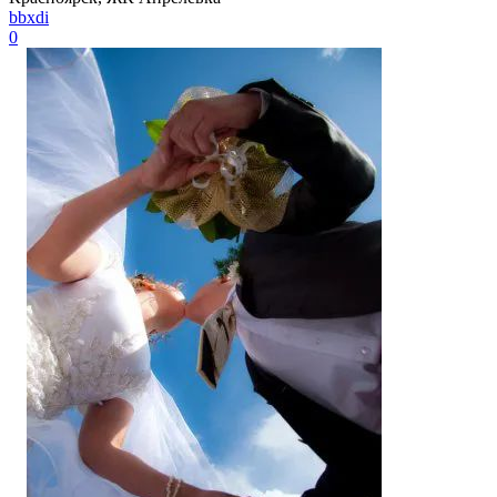
bbxdi
0